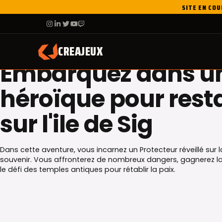
Skip
SITE EN COU
to
F
IG
IN
X
YT
TW
content
NOTRE JEU
CREAJEUX
Embarquez dans u
héroïque pour resta
sur l'ile de Sig
Dans cette aventure, vous incarnez un Protecteur réveillé sur 
souvenir. Vous affronterez de nombreux dangers, gagnerez la 
le défi des temples antiques pour rétablir la paix.