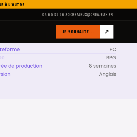
GE À L'AUTRE
04 66 35 56 20
CREAJEUX@CREAJEUX.FR
↗
JE SOUHAITE...
ateforme
PC
pe
RPG
rée de production
8 semaines
rsion
Anglais