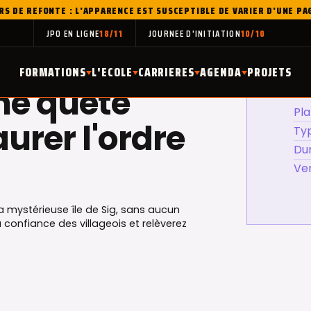
RS DE REFONTE : L'APPARENCE EST SUSCEPTIBLE DE VARIER D'UNE PA
JPO EN LIGNE
18/11
JOURNEE D'INITIATION
10/10
FORMATIONS
L'ECOLE
CARRIERES
AGENDA
PROJETS
ne quête
Pl
urer l'ordre
Ty
Du
Ve
la mystérieuse île de Sig, sans aucun
confiance des villageois et relèverez