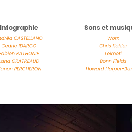
Infographie
Sons et musiq
ndréa CASTELLANO
Worx
Cedric IDARGO
Chris Kohler
Fabien RATHONIE
Leimoti
Lana GRATREAUD
Bonn Fields
anon PERCHERON
Howard Harper-Ba