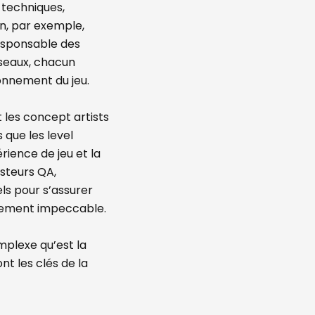
 techniques,
on, par exemple,
esponsable des
éseaux, chacun
ionnement du jeu.
t les concept artists
 que les level
rience de jeu et la
esteurs QA,
ls pour s’assurer
iquement impeccable.
mplexe qu’est la
nt les clés de la