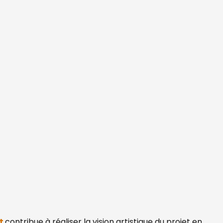
st
contribue à réaliser la vision artistique du projet en