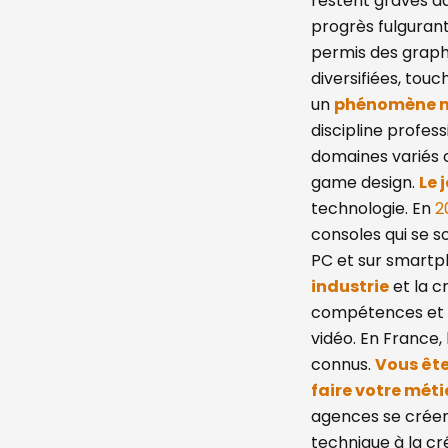
restent gravés da
progrès fulgurant
permis des graphi
diversifiées, touch
un
phénomène 
discipline profes
domaines variés 
game design.
Le 
technologie. En
2
consoles qui se s
PC et sur smart
industrie
et la c
compétences et u
vidéo. En France,
connus.
Vous ête
faire votre méti
agences se créen
technique à la cr