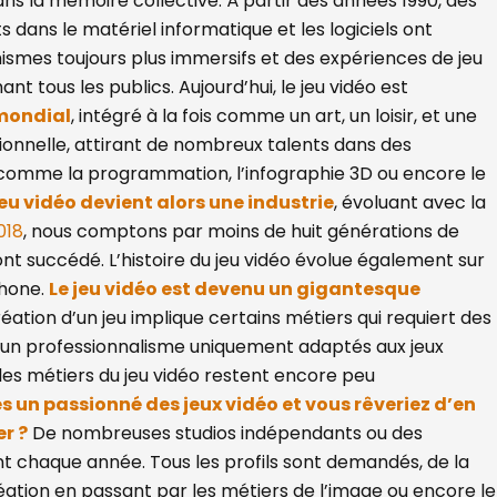
ns la mémoire collective. À partir des années 1990, des
s dans le matériel informatique et les logiciels ont
smes toujours plus immersifs et des expériences de jeu
ant tous les publics. Aujourd’hui, le jeu vidéo est
mondial
, intégré à la fois comme un art, un loisir, et une
sionnelle, attirant de nombreux talents dans des
comme la programmation, l’infographie 3D ou encore le
jeu vidéo devient alors une industrie
, évoluant avec la
018
, nous comptons par moins de huit générations de
ont succédé. L’histoire du jeu vidéo évolue également sur
phone.
Le jeu vidéo est devenu un gigantesque
réation d’un jeu implique certains métiers qui requiert des
n professionnalisme uniquement adaptés aux jeux
 les métiers du jeu vidéo restent encore peu
s un passionné des jeux vidéo et vous rêveriez d’en
er ?
De nombreuses studios indépendants ou des
t chaque année. Tous les profils sont demandés, de la
éation en passant par les métiers de l’image ou encore le