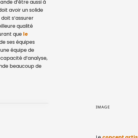
mande d’être aussi à
oit avoir un solide
doit s’assurer
illeure qualité
surant que
le
de ses équipes
 une équipe de
capacité d’analyse,
mande beaucoup de
IMAGE
Le
concept arti