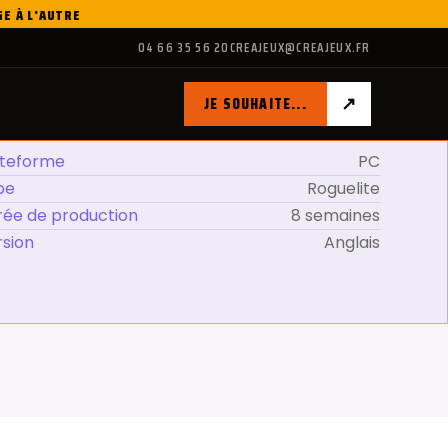
GE À L'AUTRE
04 66 35 56 20
CREAJEUX@CREAJEUX.FR
↗
JE SOUHAITE...
ateforme
PC
pe
Roguelite
rée de production
8 semaines
rsion
Anglais