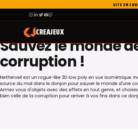
Skip
SITE EN COU
to
F
IG
IN
X
YT
TW
content
NOTRE JEU
CREAJEUX
Sauvez le monde de
corruption !
Netherveil est un rogue-like 3D low poly en vue isométrique. I
source du mal dans le donjon pour sauver le monde d'une cor
Armez vous d'objets avec des effets en tout genre, et choisiss
bien celle de la corruption pour arriver à vos fins dans ce do