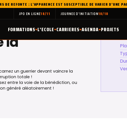
RS DE REFONTE : L'APPARENCE EST SUSCEPTIBLE DE VARIER D'UNE PA
JPO EN LIGNE
18/11
JOURNEE D'INITIATION
10/10
FORMATIONS
L'ECOLE
CARRIERES
AGENDA
PROJETS
 la
Pl
Ty
Du
Ve
ncarnez un guerrier devant vaincre la
ruption totale !
ez entre la voie de la bénédiction, ou
njon généré aléatoirement !