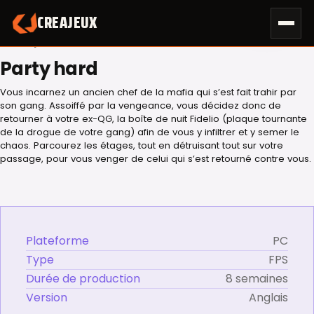
Skip
CREAJEUX
to
content
NOTRE JEU
Party hard
Vous incarnez un ancien chef de la mafia qui s’est fait trahir par
son gang. Assoiffé par la vengeance, vous décidez donc de
retourner à votre ex-QG, la boîte de nuit Fidelio (plaque tournante
de la drogue de votre gang) afin de vous y infiltrer et y semer le
chaos. Parcourez les étages, tout en détruisant tout sur votre
passage, pour vous venger de celui qui s’est retourné contre vous.
Plateforme
PC
Type
FPS
Durée de production
8 semaines
Version
Anglais