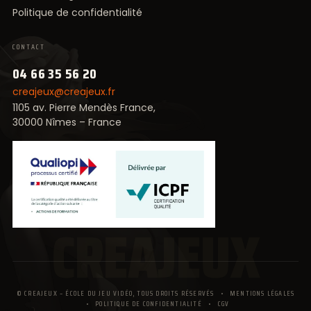
Politique de confidentialité
CONTACT
04 66 35 56 20
creajeux@creajeux.fr
1105 av. Pierre Mendès France,
30000 Nîmes – France
CREAJEUX
© CREAJEUX – ÉCOLE DU JEU VIDÉO, TOUS DROITS RÉSERVÉS
•
MENTIONS LÉGALES
•
POLITIQUE DE CONFIDENTIALITÉ
•
CGV