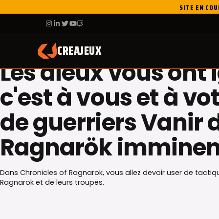
Skip
SITE EN COU
to
F
IG
IN
X
YT
TW
content
NOTRE JEU
CREAJEUX
Les dieux vous ont 
c'est à vous et à v
de guerriers Vanir d
Ragnarök imminen
Dans Chronicles of Ragnarok, vous allez devoir user de tacti
Ragnarok et de leurs troupes.