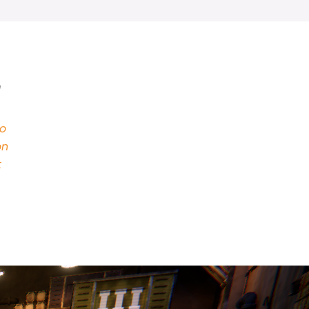
e
o
on
t