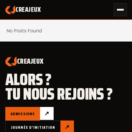
Skip
CREAJEUX
2022
to
content
No Posts Found
CREAJEUX
ALORS ?
TU NOUS REJOINS ?
↗
ADMISSIONS
↗
JOURNÉE D'INITIATION