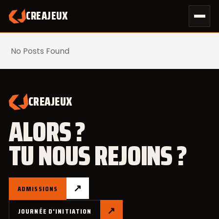
Skip
CREAJEUX
SPORT
to
content
No Posts Found
CREAJEUX
ALORS ?
TU NOUS REJOINS ?
↗
ADMISSIONS
↗
JOURNÉE D'INITIATION